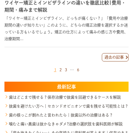
ワイヤー矯正とインビザラインの違いを徹底比較|費用・
期間・痛みまで解説
「ワイヤー矯正とインビザライン、どっちが痛くない？」「費用や治療
期間の違いが知りたい」このように、どちらの矯正治療を選択するか迷
っている方もいるでしょう。矯正の仕方によって痛みの感じ方や費用、
治療期間...
過去の記事
1
2
3
…
6
最新記事
歯はどこまで残せる？保存治療で抜歯を回避できるケースを解説
抜歯を避けたい方へ｜セカンドオピニオンで歯を残せる可能性とは？
歯の根っこが割れたと言われたら｜抜歯以外の治療はある？
噛むと痛い奥歯は抜かなきゃダメ?治療の選択肢を歯科医師が解説
「歯を抜きたくない…」その気持ちに歯科医が答えます｜保存できる