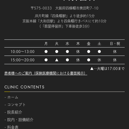
〒575-0033 大阪府四條畷市美田町7-10
JR片町線「四条畷駅」より徒歩約15分
京阪本線「大和田駅」より四条畷行きバスにて約10分
（「蔀屋停留所」下車後徒歩3分）
月
火
水
木
金
土
日・祝
10:00～13:00
●
●
●
休
●
●
休
15:00～20:00
●
▲
●
休
●
休
休
▲…火曜は17:00まで
患者様へのご案内（保険医療機関における書面掲示）
CLINIC CONTENTS
- ホーム
- コンセプト
- 院長紹介
- 院内・設備紹介
- 料金表