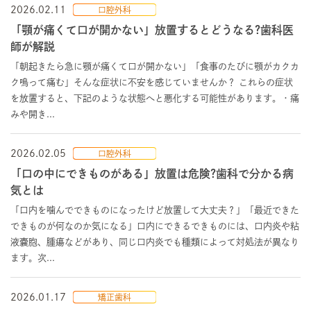
2026.02.11
口腔外科
「顎が痛くて口が開かない」放置するとどうなる?歯科医
師が解説
「朝起きたら急に顎が痛くて口が開かない」「食事のたびに顎がカクカ
ク鳴って痛む」そんな症状に不安を感じていませんか？ これらの症状
を放置すると、下記のような状態へと悪化する可能性があります。・痛
みや開き...
2026.02.05
口腔外科
「口の中にできものがある」放置は危険?歯科で分かる病
気とは
「口内を噛んでできものになったけど放置して大丈夫？」「最近できた
できものが何なのか気になる」口内にできるできものには、口内炎や粘
液嚢胞、腫瘍などがあり、同じ口内炎でも種類によって対処法が異なり
ます。次...
2026.01.17
矯正歯科