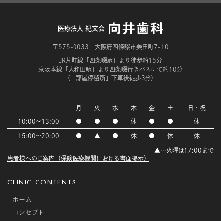
医療法人 紀文会
〒575-0033 大阪府四條畷市美田町7-10
JR片町線「四条畷駅」より徒歩約15分
京阪本線「大和田駅」より四条畷行きバスにて約10分
（「蔀屋停留所」下車後徒歩3分）
月
火
水
木
金
土
日・祝
10:00～13:00
●
●
●
休
●
●
休
15:00～20:00
●
▲
●
休
●
休
休
▲…火曜は17:00まで
患者様へのご案内（保険医療機関における書面掲示）
CLINIC CONTENTS
- ホーム
- コンセプト