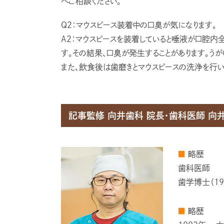
へご相談ください。
Q2：マウスピース装着中の口臭が気になります。
A2：マウスピースを装着していると唾液が口腔内
す。その結果、口臭が発生することがあります。うが
また、飲食後は歯磨きとマウスピースの洗浄を行い
記事監修 向井⻭科 院⻑・⻭科医師 向井
■
略歴
歯科医師
歯学博士（19
■
略歴