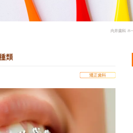
向井歯科 ホ
種類
矯正歯科