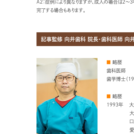
A2：症例により異なりますが、成人の場合は2〜
完了する場合もあります。
記事監修 向井⻭科 院⻑・⻭科医師 向井
■
略歴
歯科医師
歯学博士（19
■
略歴
1993年
大
口