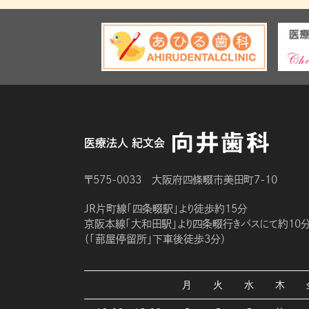
医療法人 紀文会
〒575-0033 大阪府四條畷市美田町7-10
JR片町線「四条畷駅」より徒歩約15分
京阪本線「大和田駅」より四条畷行きバスにて約10
（「蔀屋停留所」下車後徒歩3分）
月
火
水
木