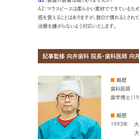
A2：マウスピースは柔らかい素材でできているた
感を覚えることはありますが、数日で慣れるとされ
治療を嫌がらないよう対応いたします。
記事監修 向井⻭科 院⻑・⻭科医師 向井
■
略歴
歯科医師
歯学博士（19
■
略歴
1993年
大