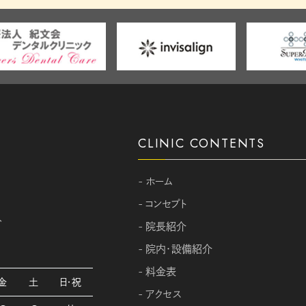
CLINIC CONTENTS
- ホーム
- コンセプト
分
- 院長紹介
- 院内・設備紹介
- 料金表
金
土
日・祝
- アクセス