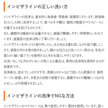
インビザラインの正しい洗い方
インビザラインの洗浄は、基本的に毎食後・間食後・就寝前に行います。飲食物
を口にした時に洗浄することで、食べかすや糖分、酸性の物質がマウスピースに
付着するのを防げるからです。
また、睡眠中は唾液の分泌量が少なく、細菌が繁殖しやすい時間帯といわれて
います。就寝前の洗浄は特に丁寧に行いましょう。
インビザラインをゆっくりと取り外したら、水かぬるま湯を流しながら指で優しくこ
すり、表面の汚れを取り除きましょう。細かな凹凸など洗いにくい部分は、毛先が
柔らかく細い歯ブラシを使用すると汚れを落としやすくなります。
水洗いをしても汚れやにおいが気になる場合は、専用の洗浄剤を使用するのが
効果的です。
洗浄後は、流水でしっかりすすぎ、清潔なタオルなどで拭いたら乾燥させ、専用
ケースに保管します。半乾きの状態で保管すると、細菌やカビの繁殖につながる
ため、しっかり乾燥させましょう。
インビザラインの洗浄でNGな方法
インビザラインのマウスピースは、熱で変形しやすい素材を使用しています。誤っ