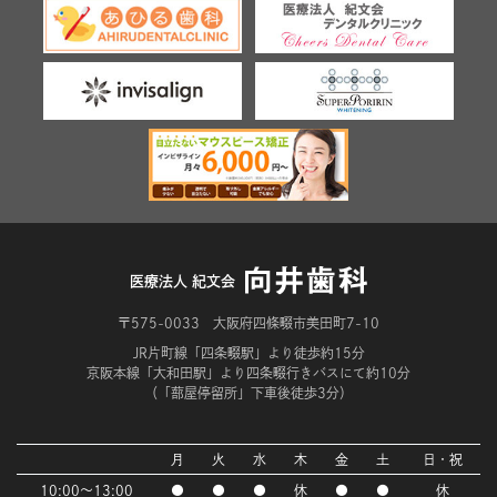
医療法人 紀文会
〒575-0033 大阪府四條畷市美田町7-10
JR片町線「四条畷駅」より徒歩約15分
京阪本線「大和田駅」より四条畷行きバスにて約10分
（「蔀屋停留所」下車後徒歩3分）
月
火
水
木
金
土
日・祝
10:00～13:00
●
●
●
休
●
●
休