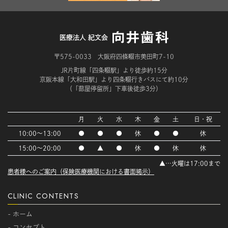
医療法人 紀文会
〒575-0033 大阪府四條畷市美田町7-10
JR片町線「四条畷駅」より徒歩約15分
京阪本線「大和田駅」より四条畷行きバスにて約10分
（「蔀屋停留所」下車後徒歩3分）
月
火
水
木
金
土
日・祝
10:00～13:00
●
●
●
休
●
●
休
15:00～20:00
●
▲
●
休
●
休
休
▲…火曜は17:00まで
患者様へのご案内（保険医療機関における書面掲示）
CLINIC CONTENTS
- ホーム
- コンセプト