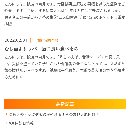
こんにちは。院長の向井です。今回は再生療法と再植を試みた症例をご
紹介します。ご紹介する患者さんは11年ほど前にご来院されました。
患者さんの手前から７番の歯(第二大臼歯遠心)に15㎜のポケットと重度
排膿...
2022.02.01
歯科治療全般
むし歯よサラバ！歯に良い食べもの
こんにちは。院長の向井です。2月といえば、受験シーズンの真っ只
中。受験を控えている学生さんや保護者の皆さんにとっては、まだまだ
気の抜けない日々ですね。試験は一発勝負。本番で最大限の力を発揮す
るためにも...
最新記事
つめもの・かぶせものが外れる！その寿命と原因は？
8月休診日情報