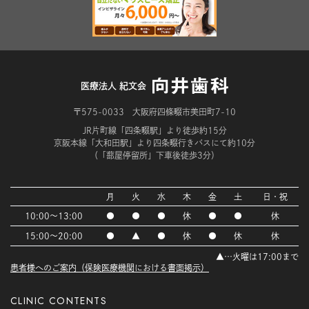
医療法人 紀文会
〒575-0033 大阪府四條畷市美田町7-10
JR片町線「四条畷駅」より徒歩約15分
京阪本線「大和田駅」より四条畷行きバスにて約10分
（「蔀屋停留所」下車後徒歩3分）
月
火
水
木
金
土
日・祝
10:00～13:00
●
●
●
休
●
●
休
15:00～20:00
●
▲
●
休
●
休
休
▲…火曜は17:00まで
患者様へのご案内（保険医療機関における書面掲示）
CLINIC CONTENTS