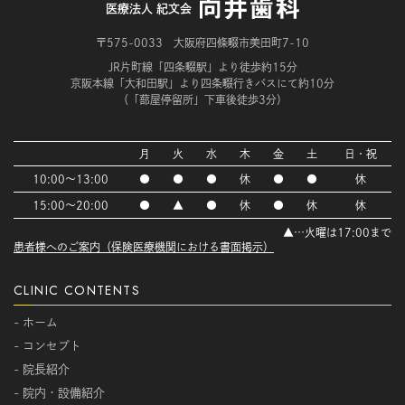
医療法人 紀文会
〒575-0033 大阪府四條畷市美田町7-10
JR片町線「四条畷駅」より徒歩約15分
京阪本線「大和田駅」より四条畷行きバスにて約10分
（「蔀屋停留所」下車後徒歩3分）
月
火
水
木
金
土
日・祝
10:00～13:00
●
●
●
休
●
●
休
15:00～20:00
●
▲
●
休
●
休
休
▲…火曜は17:00まで
患者様へのご案内（保険医療機関における書面掲示）
CLINIC CONTENTS
- ホーム
- コンセプト
- 院長紹介
- 院内・設備紹介