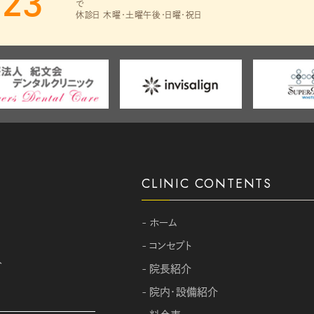
123
で
休診日 木曜・土曜午後・日曜・祝日
CLINIC CONTENTS
- ホーム
- コンセプト
分
- 院長紹介
- 院内・設備紹介