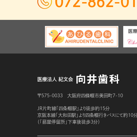
072-862-0
医療法人 紀文会
〒575-0033 大阪府四條畷市美田町7-10
JR片町線「四条畷駅」より徒歩約15分
京阪本線「大和田駅」より四条畷行きバスにて約10
（「蔀屋停留所」下車後徒歩3分）