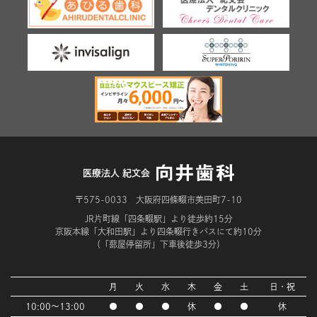
医療法人 紀文会
〒575-0033 大阪府四條畷市美田町7-10
JR片町線「四条畷駅」より徒歩約15分
京阪本線「大和田駅」より四条畷行きバスにて約10分
（「蔀屋停留所」下車後徒歩3分）
月
火
水
木
金
土
日・祝
10:00～13:00
●
●
●
休
●
●
休