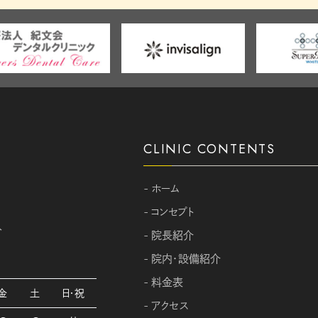
CLINIC CONTENTS
- ホーム
- コンセプト
分
- 院長紹介
- 院内・設備紹介
- 料金表
金
土
日・祝
- アクセス