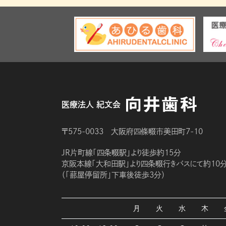
医療法人 紀文会
〒575-0033 大阪府四條畷市美田町7-10
JR片町線「四条畷駅」より徒歩約15分
京阪本線「大和田駅」より四条畷行きバスにて約10
（「蔀屋停留所」下車後徒歩3分）
月
火
水
木